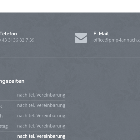
Telefon
E-Mail
+43 3136 82 7 39
office@pmp-lannach.a
ngszeiten
nach tel. Vereinbarung
g
nach tel. Vereinbarung
ch
nach tel. Vereinbarung
stag
nach tel. Vereinbarung
nach tel. Vereinbarung